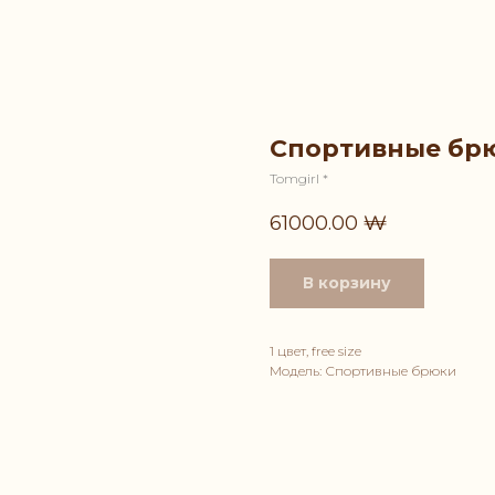
Спортивные бр
Tomgirl *
61000.00
₩
В корзину
1 цвет, free size
Модель: Спортивные брюки