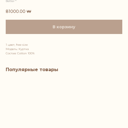
Better *
81000.00
₩
В корзину
1 цвет, free size
Модель: Куртка
Состав: Cotton 100%
Популярные товары