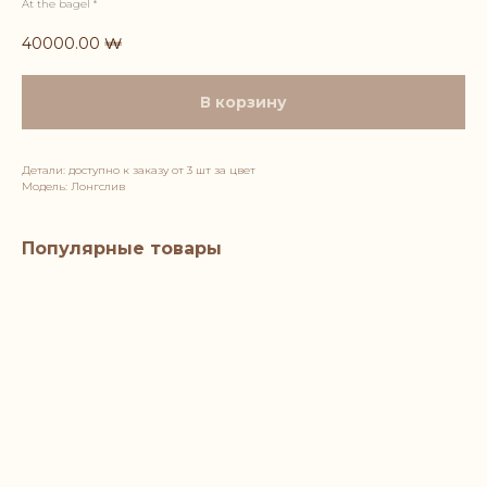
At the bagel *
40000.00
₩
В корзину
Детали: доступно к заказу от 3 шт за цвет
Модель: Лонгслив
Популярные товары