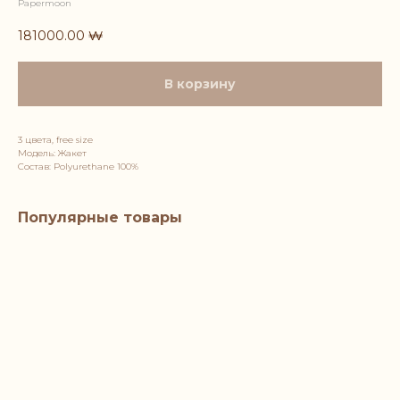
Papermoon
181000.00
₩
В корзину
3 цвета, free size
Модель: Жакет
Состав: Polyurethane 100%
Популярные товары