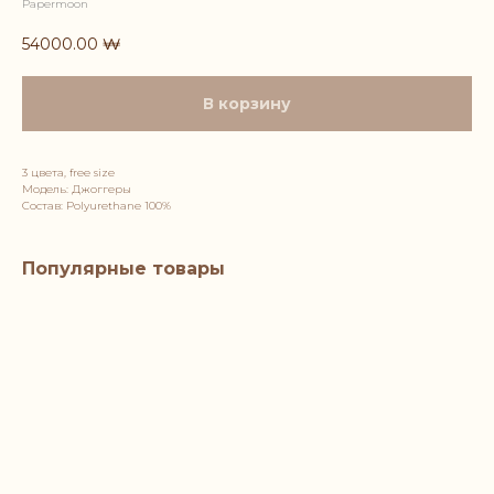
Papermoon
54000.00
₩
В корзину
3 цвета, free size
Модель: Джоггеры
Состав: Polyurethane 100%
Популярные товары