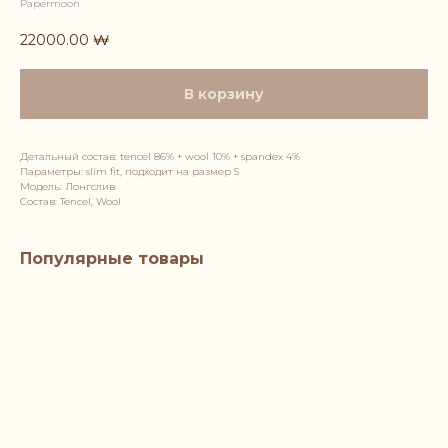
Papermoon
22000.00
₩
В корзину
Детальный состав: tencel 86% + wool 10% + spandex 4%
Параметры: slim fit, подходит на размер S
Модель: Лонгслив
Состав: Tencel, Wool
Популярные товары