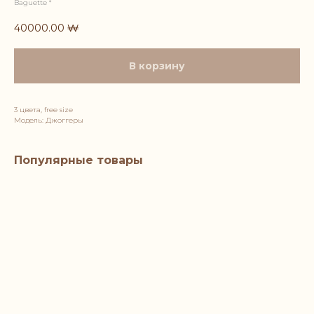
Baguette *
40000.00
₩
В корзину
3 цвета, free size
Модель: Джоггеры
Популярные товары