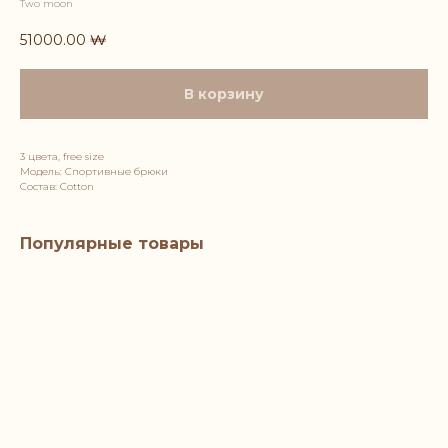
Two moon
51000.00
₩
В корзину
3 цвета, free size
Модель: Спортивные брюки
Состав: Cotton
Популярные товары