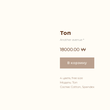
Топ
Another avenue *
18000.00
₩
В корзину
4 цвета, free size
Модель: Топ
Состав: Cotton, Spandex