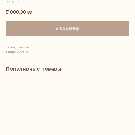
Tomgirl *
51000.00
₩
В корзину
1 цвет, free size
Модель: Юбка
Популярные товары