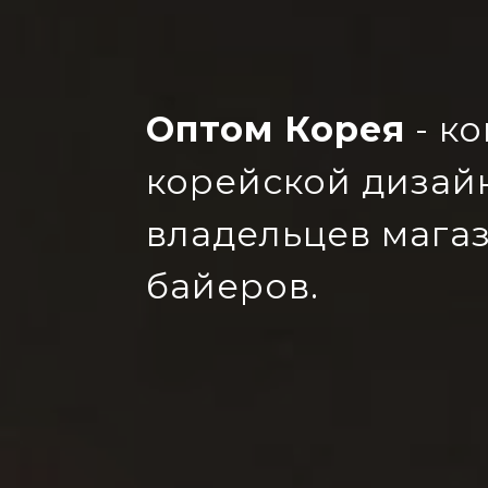
Оптом Корея
- к
корейской диза
владельцев мага
байеров.