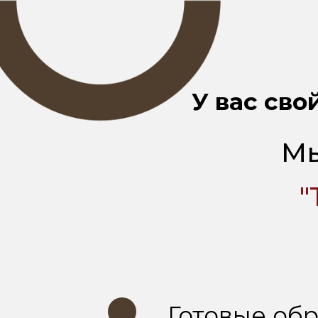
У
вас
свой
Мы
"
Готовые об