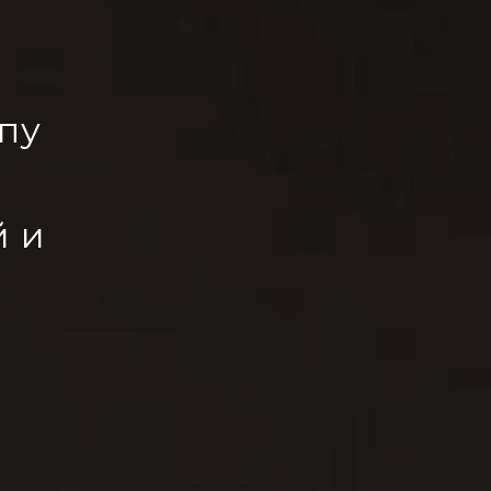
пу
й и