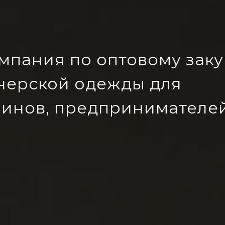
омпания по оптовому заку
йнерской одежды
для
зинов, предпринимателе