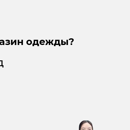
газин одежды?
д